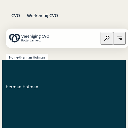
CVO
Werken bij CVO
Zoeken op w
Open
Home
Herman Hofman
Herman Hofman