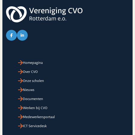
Link naar Facebook pagina van CVO
Link naar LinkedIn pagina van CVO
Homepagina
Over CVO
Onze scholen
Nieuws
Documenten
Werken bij CVO
Medewerkersportaal
ICT Servicedesk