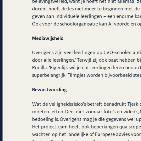
belevingswereld, want je hoeft het niet allemaal ze
docent hoeft de les niet meer te beginnen met de t
geven aan individuele leerlingen – een enorme kans,
Ook voor de schoolorganisatie kan AI voordelen opl
Mediawijsheid
Overigens zijn veel leerlingen op CVO-scholen anti-
door alle leerlingen.’ Terwijl zij ook baat hebben b
Ronilla: ‘Eigenlijk wil je dat leerlingen leren beo
superbelangrijk. Filmpjes worden bijvoorbeeld steed
Bewustwording
Wat de veiligheidsrisico’s betreft benadrukt Tje
moeten letten. Deel niet zomaar foto’s en video’s,
bedoeling is. Overigens mag je die gegevens wel up
Het projectteam heeft ook beperkingen qua scope.
wachten op het landelijke of Europese advies voor