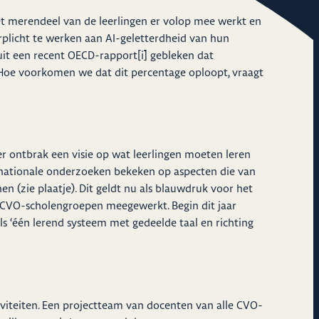
 het merendeel van de leerlingen er volop mee werkt en
rplicht te werken aan AI-geletterdheid van hun
uit een recent OECD-rapport
[i]
gebleken dat
 Hoe voorkomen we dat dit percentage oploopt, vraagt
 er ontbrak een visie op wat leerlingen moeten leren
rnationale onderzoeken bekeken op aspecten die van
 (zie plaatje). Dit geldt nu als blauwdruk voor het
se CVO-scholengroepen meegewerkt. Begin dit jaar
s ‘één lerend systeem met gedeelde taal en richting
iviteiten. Een projectteam van docenten van alle CVO-