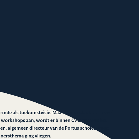
rmde als toekomstvisie. Maar inmiddels staan er veel
e workshops aan, wordt er binnen CVO enthousiast
len, algemeen directeur van de Portus scholengroep
 koersthema ging vliegen.