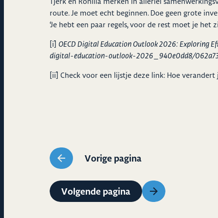
Tjerk en Ronilla merken in allerlei samenwerkingsv
route. Je moet echt beginnen. Doe geen grote invest
‘Je hebt een paar regels, voor de rest moet je het
[i]
OECD Digital Education Outlook 2026: Exploring Effe
digital-education-outlook-2026_940e0dd8/062a73
[ii]
Check voor een lijstje deze link:
Hoe verandert 
Vorige pagina
Volgende pagina