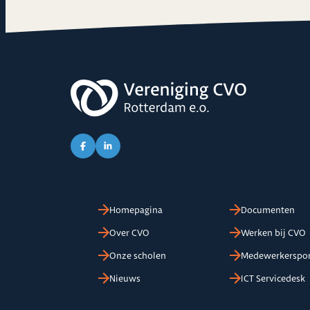
Link naar Facebook pagina van CVO
Link naar LinkedIn pagina van CVO
Homepagina
Documenten
Over CVO
Werken bij CVO
Onze scholen
Medewerkerspor
Nieuws
ICT Servicedesk