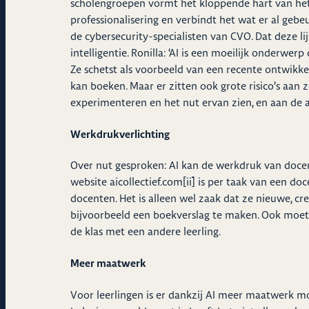
scholengroepen vormt het kloppende hart van het
professionalisering en verbindt het wat er al gebe
de cybersecurity-specialisten van CVO. Dat deze 
intelligentie. Ronilla: ‘AI is een moeilijk onderwer
Ze schetst als voorbeeld van een recente ontwikk
kan boeken. Maar er zitten ook grote risico’s aan 
experimenteren en het nut ervan zien, en aan de an
Werkdrukverlichting
Over nut gesproken: AI kan de werkdruk van docent
website aicollectief.com
[ii]
is per taak van een doc
docenten. Het is alleen wel zaak dat ze nieuwe, 
bijvoorbeeld een boekverslag te maken. Ook moete
de klas met een andere leerling.
Meer maatwerk
Voor leerlingen is er dankzij AI meer maatwerk mog