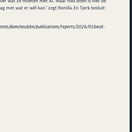
over wat ze moeten met AI. ‘Maar niks doen is niet de
g met wat er wél kan.’ zegt Ronilla. En Tjerk besluit:
ntent/dam/oecd/en/publications/reports/2026/01/oecd-