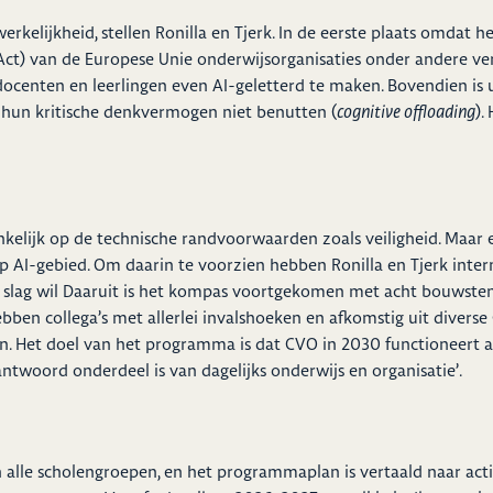
werkelijkheid, stellen Ronilla en Tjerk. In de eerste plaats omdat
Act) van de Europese Unie onderwijsorganisaties onder andere ve
ocenten en leerlingen even AI-geletterd te maken. Bovendien is 
n hun kritische denkvermogen niet benutten (
cognitive offloading
).
vankelijk op de technische randvoorwaarden zoals veiligheid. Maar
 AI-gebied. Om daarin te voorzien hebben Ronilla en Tjerk inte
e slag wil Daaruit is het kompas voortgekomen met acht bouwstenen
bben collega’s met allerlei invalshoeken en afkomstig uit diver
. Het doel van het programma is dat CVO in 2030 functioneert al
antwoord onderdeel is van dagelijks onderwijs en organisatie’.
 alle scholengroepen, en het programmaplan is vertaald naar act