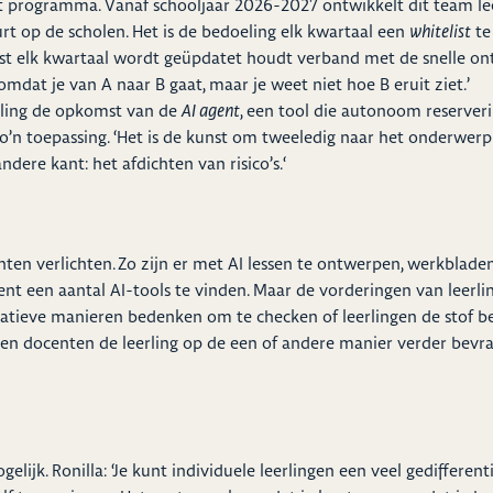
 programma. Vanaf schooljaar 2026-2027 ontwikkelt dit team lee
urt op de scholen. Het is de bedoeling elk kwartaal een
whitelist
te
lijst elk kwartaal wordt geüpdatet houdt verband met de snelle o
p omdat je van A naar B gaat, maar je weet niet hoe B eruit ziet.’
eling de opkomst van de
AI agent
, een tool die autonoom reserver
zo’n toepassing. ‘Het is de kunst om tweeledig naar het onderwerp A
dere kant: het afdichten van risico’s.‘
en verlichten. Zo zijn er met AI lessen te ontwerpen, werkbladen
ent een aantal AI-tools te vinden. Maar de vorderingen van leerli
creatieve manieren bedenken om te checken of leerlingen de stof 
n docenten de leerling op de een of andere manier verder bevrage
elijk. Ronilla: ‘Je kunt individuele leerlingen een veel gedifferen