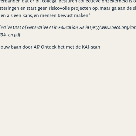
erbanden dat er bij collega-besturen collectieve onzekerheid is 
eringen en start geen risicovolle projecten op, maar ga aan de sla
 zien als een kans, en mensen bewust maken.’
ctive Uses of Generative AI in Education, zie
https://www.oecd.org/co
94-en.pdf
jouw baan door AI? Ontdek het met de KAI-scan