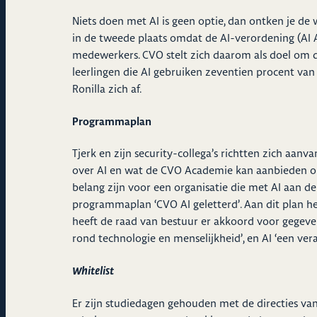
Niets doen met AI is geen optie, dan ontken je de 
in de tweede plaats omdat de AI-verordening (AI 
medewerkers. CVO stelt zich daarom als doel om d
leerlingen die AI gebruiken zeventien procent va
Ronilla zich af.
Programmaplan
Tjerk en zijn security-collega’s richtten zich aan
over AI en wat de CVO Academie kan aanbieden op
belang zijn voor een organisatie die met AI aan d
programmaplan ‘CVO AI geletterd’. Aan dit plan he
heeft de raad van bestuur er akkoord voor gegeven
rond technologie en menselijkheid’, en AI ‘een ver
Whitelist
Er zijn studiedagen gehouden met de directies van