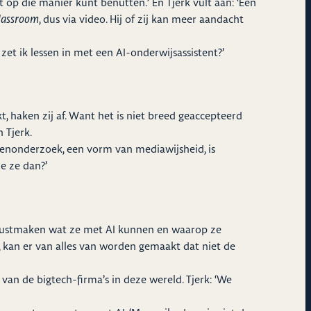
t op die manier kunt benutten.’ En Tjerk vult aan: ‘Een
classroom
, dus via video. Hij of zij kan meer aandacht
zet ik lessen in met een AI-onderwijsassistent?’
t, haken zij af. Want het is niet breed geaccepteerd
 Tjerk.
onnenonderzoek, een vorm van mediawijsheid, is
je ze dan?’
bewustmaken wat ze met AI kunnen en waarop ze
t, kan er van alles van worden gemaakt dat niet de
an de bigtech-firma’s in deze wereld. Tjerk: ‘We