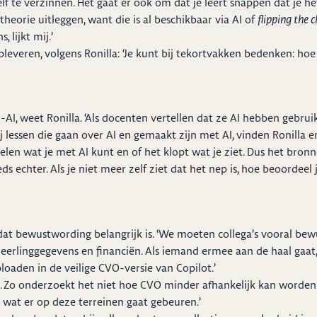
lf te verzinnen. Het gaat er ook om dat je leert snappen dat je he
heorie uitleggen, want die is al beschikbaar via AI of
flipping the 
 lijkt mij.’
everen, volgens Ronilla: ‘Je kunt bij tekortvakken bedenken: hoe 
AI, weet Ronilla. ‘Als docenten vertellen dat ze AI hebben gebruik
ij lessen die gaan over AI en gemaakt zijn met AI, vinden Ronilla en
ordelen wat je met AI kunt en of het klopt wat je ziet. Dus het br
s echter. Als je niet meer zelf ziet dat het nep is, hoe beoordeel 
rk dat bewustwording belangrijk is. ‘We moeten collega’s vooral 
 leerlinggegevens en financiën. Als iemand ermee aan de haal gaa
loaden in de veilige CVO-versie van Copilot.’
 Zo onderzoekt het niet hoe CVO minder afhankelijk kan worden v
 wat er op deze terreinen gaat gebeuren.’